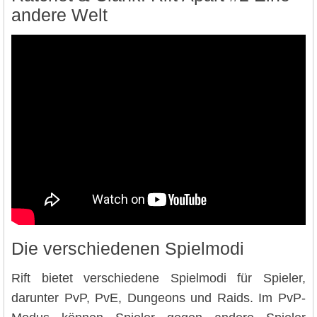
andere Welt
Die verschiedenen Spielmodi
Rift bietet verschiedene Spielmodi für Spieler,
darunter PvP, PvE, Dungeons und Raids. Im PvP-