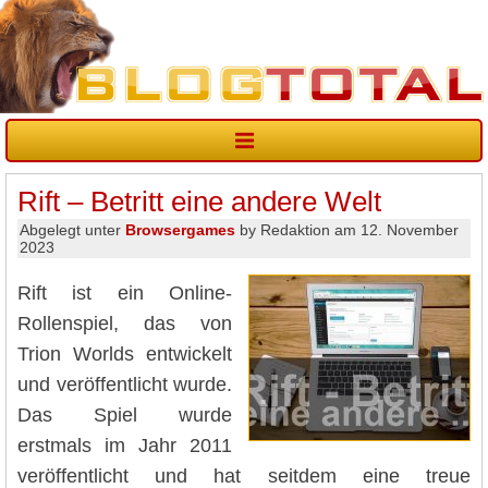
Rift – Betritt eine andere Welt
Abgelegt unter
Browsergames
by Redaktion am 12. November
2023
Rift ist ein Online-
Rollenspiel, das von
Trion Worlds entwickelt
und veröffentlicht wurde.
Das Spiel wurde
erstmals im Jahr 2011
veröffentlicht und hat seitdem eine treue