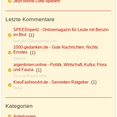
Jetzt online Lotto spielen!
Letzte Kommentare
SPEEDxpertz - Onlinemagazin für Leute mit Benzin
im Blut
(
)
1
spengler72@googlemail.com
1000-gedanken.de - Gute Nachrichten, Nichts
Ernstes
(
)
1
Barbara
argentinien.online - Politik, Wirtschaft, Kultur, Flora
und Fauna
(
)
1
Paco de Buenos Aires
(
)
KieuFashionArt.de - Servietten Ratgeber
1
Daniel
Kategorien
Anleitungen