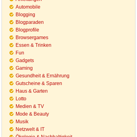
Automobile
Blogging
Blogparaden
Blogprofile
Browsergames
Essen & Trinken
Fun
Gadgets
Gaming
Gesundheit & Ernährung
Gutscheine & Sparen
Haus & Garten
Lotto
Medien & TV
Mode & Beauty
Musik
Netzwelt & IT
Ökologie & Nachhaltigkeit