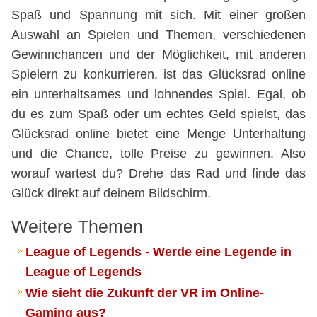
Spaß und Spannung mit sich. Mit einer großen
Auswahl an Spielen und Themen, verschiedenen
Gewinnchancen und der Möglichkeit, mit anderen
Spielern zu konkurrieren, ist das Glücksrad online
ein unterhaltsames und lohnendes Spiel. Egal, ob
du es zum Spaß oder um echtes Geld spielst, das
Glücksrad online bietet eine Menge Unterhaltung
und die Chance, tolle Preise zu gewinnen. Also
worauf wartest du? Drehe das Rad und finde das
Glück direkt auf deinem Bildschirm.
Weitere Themen
League of Legends - Werde eine Legende in
League of Legends
Wie sieht die Zukunft der VR im Online-
Gaming aus?